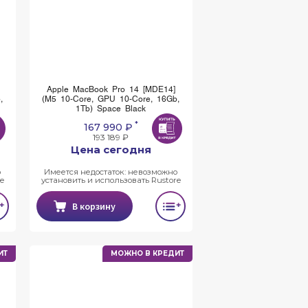
Apple MacBook Pro 14 [MDE14]
,
(M5 10-Core, GPU 10-Core, 16Gb,
1Tb) Space Black
*
167 990 ₽
193 189 ₽
Цена сегодня
о
Имеется недостаток: невозможно
e
установить и использовать Rustore
В корзину
ИТ
МОЖНО В КРЕДИТ