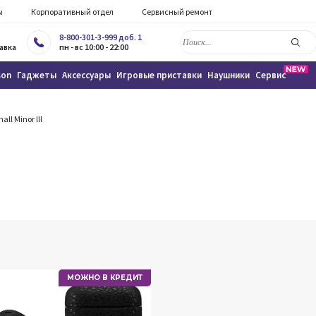
ы
Корпоративный отдел
Сервисный ремонт
8-800-301-3-999 доб. 1
авка
пн - вс 10:00 - 22:00
son
Гаджеты
Аксессуары
Игровые приставки
Наушники
Сервис
all Minor lll
МОЖНО В КРЕДИТ