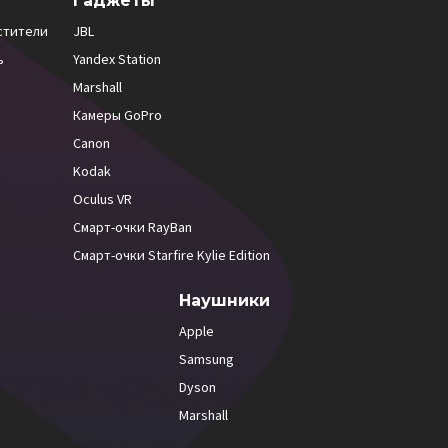
Гаджеты
стители
JBL
ь
Yandex Station
Marshall
Камеры GoPro
Canon
Kodak
Oculus VR
Смарт-очки RayBan
Смарт-очки Starfire Kylie Edition
Наушники
Apple
Samsung
Dyson
Marshall